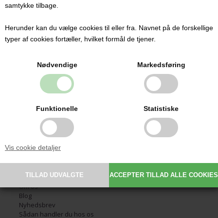
samtykke tilbage.
Herunder kan du vælge cookies til eller fra. Navnet på de forskellige
Kontakt
typer af cookies fortæller, hvilket formål de tjener.
Babysutten.dk ApS
Glarmestervej 7
Nødvendige
Markedsføring
DK-6800 Varde
CVR: 30209648
Email:
info@babysutten.dk
Tlf.:
29 11 19 07
Funktionelle
Statistiske
Information
Vis cookie detaljer
Forside
Handelsbetingelser
Fortrydelsesret
Fortrydelsesformular
Om os
Blog
Nyhedsbrev
Sådan handler du hos os