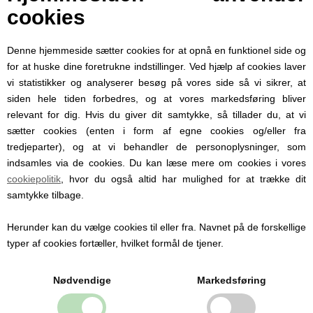
Alt i alt et super lækkert stykke tøj den
cookies
nyfødte baby. Køb det så du er klar når
baby kommer, eller som barselsgave.
Sweatpants ligger i størrelse:
Denne hjemmeside sætter cookies for at opnå en funktionel side og
62 (3 måneder)
for at huske dine foretrukne indstillinger. Ved hjælp af cookies laver
68 (6 måneder)
vi statistikker og analyserer besøg på vores side så vi sikrer, at
74 (9 måneder)
siden hele tiden forbedres, og at vores markedsføring bliver
80 (12 måneder)
relevant for dig. Hvis du giver dit samtykke, så tillader du, at vi
86 (18 måneder)
sætter cookies (enten i form af egne cookies og/eller fra
tredjeparter), og at vi behandler de personoplysninger, som
indsamles via de cookies. Du kan læse mere om cookies i vores
cookiepolitik
, hvor du også altid har mulighed for at trække dit
samtykke tilbage.
Personlige produkter med
Herunder kan du vælge cookies til eller fra. Navnet på de forskellige
navn
typer af cookies fortæller, hvilket formål de tjener.
Hos Babysutten specialiserer vi os i
personlige babyprodukter med navn. Vi
Nødvendige
Markedsføring
tilbyder blandt andet sutter med navn,
nusseklude og babytæpper, hvor du kan få