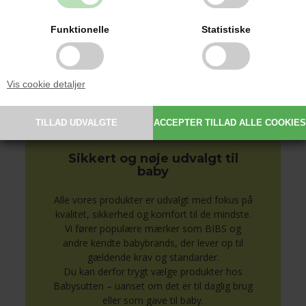
indgraveret eller broderet barnets navn og
detaljer.
Funktionelle
Statistiske
Personlige produkter gør hverdagen
nemmere og er samtidig en oplagt gaveidé
til barsel, dåb og babyshower.
Vis cookie detaljer
Se alle produkter med navn her
Sikkert og nøje udvalgt til
baby
Alle vores produkter er udvalgt med fokus på
kvalitet, sikkerhed og komfort til de mindste.
Vi fører populære mærker som BIBS og
andre kendte babybrands, der lever op til
gældende krav og standarder.
Du kan derfor trygt vælge produkter hos
Babysutten – uanset om det er til daglig brug
eller som gave til baby.