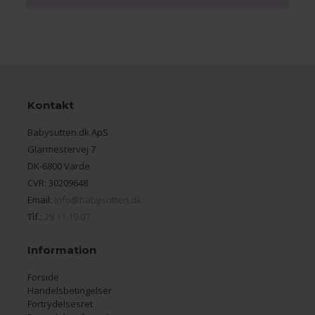
Kontakt
Babysutten.dk ApS
Glarmestervej 7
DK-6800 Varde
CVR: 30209648
Email:
info@babysutten.dk
Tlf.:
29 11 19 07
Information
Forside
Handelsbetingelser
Fortrydelsesret