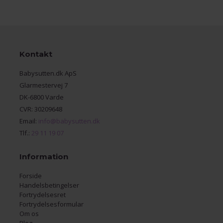
Kontakt
Babysutten.dk ApS
Glarmestervej 7
DK-6800 Varde
CVR: 30209648
Email:
info@babysutten.dk
Tlf.:
29 11 19 07
Information
Forside
Handelsbetingelser
Fortrydelsesret
Fortrydelsesformular
Om os
Blog