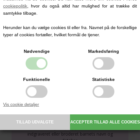
serien, og bland det gerne sammen med
cookiepolitik
, hvor du også altid har mulighed for at trække dit
produkter i farven Seed.
samtykke tilbage.
Indret babys værelse med alt det smukke
Herunder kan du vælge cookies til eller fra. Navnet på de forskellige
fra Müsli by Green Cotton.
typer af cookies fortæller, hvilket formål de tjener.
Du kan se det hele samlet på Müsli siden.
Müsli
Nødvendige
Markedsføring
Funktionelle
Statistiske
Personlige produkter med
navn
Vis cookie detaljer
Hos Babysutten specialiserer vi os i
personlige babyprodukter med navn. Vi
tilbyder blandt andet sutter med navn,
nusseklude og babytæpper, hvor du kan få
indgraveret eller broderet barnets navn og