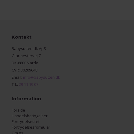
Kontakt
Babysutten.dk ApS
Glarmestervej 7
DK-6800 Varde
CVR: 30209648
Email:
info@babysutten.dk
Tlf.:
29 11 19 07
Information
Forside
Handelsbetingelser
Fortrydelsesret
Fortrydelsesformular
Om os