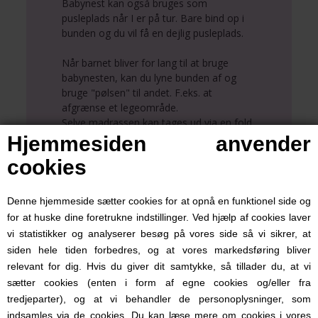
Babynest kan også bruges som
pusleplads når I er på tur. Bare bind op i
bunden og du vil få en dejlig pusleplads.
Når barnet bliver for lang til at bruge
babynesten, kan du lyne bunden af og
bruge "pølsen" til andet. F.eks. at
afgrænse et legeområde.
Selve madrassen kan tages ud via en fold
på bagsiden af babynesten. Madrassen er
Hjemmesiden anvender
ekstra tyk og føles behagelig at ligge på.
cookies
Betrækket kan lynes af, så det er let at
vaske i maskine.
Denne hjemmeside sætter cookies for at opnå en funktionel side og
for at huske dine foretrukne indstillinger. Ved hjælp af cookies laver
Selve pøllen måler 200 cm og er 35 cm i
vi statistikker og analyserer besøg på vores side så vi sikrer, at
omkreds.
siden hele tiden forbedres, og at vores markedsføring bliver
Babynest fra Müsli by Green Cotton er 40
relevant for dig. Hvis du giver dit samtykke, så tillader du, at vi
x 75 cm.
sætter cookies (enten i form af egne cookies og/eller fra
tredjeparter), og at vi behandler de personoplysninger, som
Giraffe babynest i passer super godt
indsamles via de cookies. Du kan læse mere om cookies i vores
sammen med resten af produkterne i