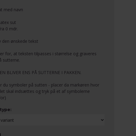
ut med navn
atex sut
 fra 0 mdr.
iv den ønskede tekst
er for, at teksten tilpasses i størrelse og graveres
å sutterne.
EN BLIVER ENS PÅ SUTTERNE I PAKKEN.
r du symboler på sutten - placer da markøren hvor
et skal indsættes og tryk på et af symbolerne
or)
ttype:
1