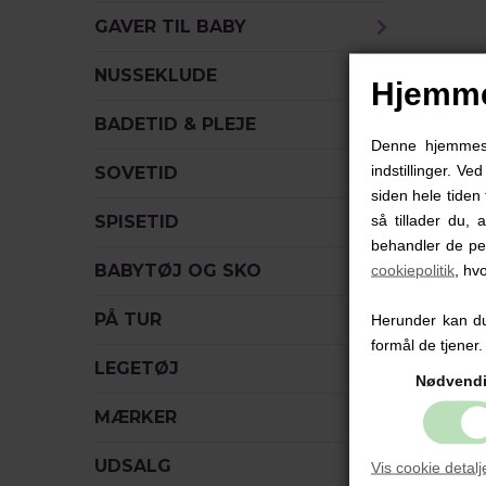
GAVER TIL BABY
NUSSEKLUDE
Hjemme
B
BADETID & PLEJE
Denne hjemmesid
indstillinger. Ve
SOVETID
B
siden hele tiden 
k
så tillader du, 
SPISETID
D
behandler de pe
B
BABYTØJ OG SKO
cookiepolitik
, hv
M
o
PÅ TUR
Herunder kan du 
formål de tjener.
S
LEGETØJ
Nødvend
B
MÆRKER
k
u
UDSALG
Vis cookie detalj