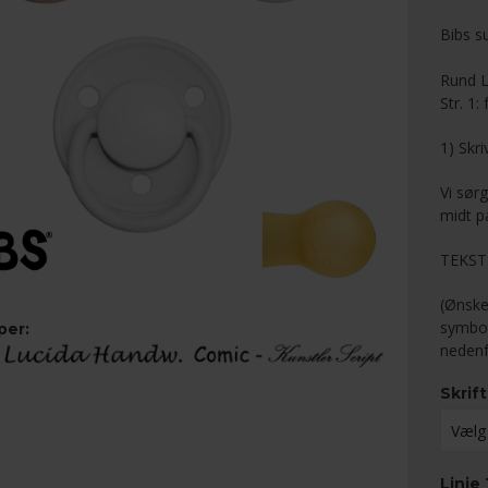
Bibs s
Rund L
Str. 1:
1) Skr
Vi sørg
midt p
TEKST
(Ønske
symbol
per:
nedenf
Skrif
Linie 