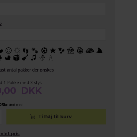
2
tast antal pakker der ønskes
ed 1 Pakke med 3 styk
9,00
DKK
mlet pris