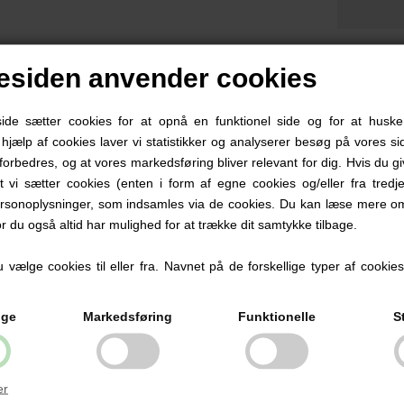
siden anvender cookies
eskrivelse
Info
e sætter cookies for at opnå en funktionel side og for at huske
d hjælp af cookies laver vi statistikker og analyserer besøg på vores sid
ibs de Lux sutter med navn er en meget populær sut. Der ligger 3 sut
forbedres, og at vores markedsføring bliver relevant for dig. Hvis du g
nop.
at vi sætter cookies (enten i form af egne cookies og/eller fra tredje
enne sut er rund med et skjold der buer udad.
rsonoplysninger, som indsamles via de cookies. Du kan læse mere om
ibs sutten er dansk produceret og har været i produktion i næsten 50 
or du også altid har mulighed for at trække dit samtykke tilbage.
ed vore unikke og personlige sutter med navn, undgår du at de forsvinde
pnå besparelser.
vælge cookies til eller fra. Navnet på de forskellige typer af cookies f
kriften på sutten kan ikke slides af, hvilket gør, at den holder sig flot 
ige
Markedsføring
Funktionelle
S
ABYSUTTENS slidstærke kvalitetssutter, opfylder krav til standard EN 
rav til kvalitet, holdbarhed, funktionalitet og miljø. Sutten er BPA-fri, p
dstyret med sikkerheds- og lufthuller.
er