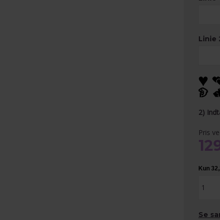
Linie 
2) Ind
Pris v
12
Se sa