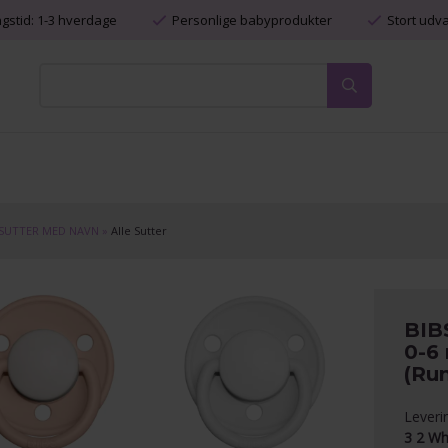
ngstid: 1-3 hverdage
Personlige babyprodukter
Stort udv
SUTTER MED NAVN
»
Alle Sutter
BIBS
0-6 
(Ru
Leveri
3 2 Wh