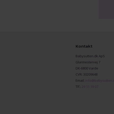
Kontakt
Babysutten.dk ApS
Glarmestervej 7
DK-6800 Varde
CVR: 30209648
Email:
info@babysutten.
Tlf.:
29 11 19 07