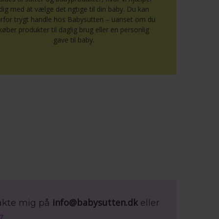
dig med at vælge det rigtige til din baby. Du kan
rfor trygt handle hos Babysutten – uanset om du
køber produkter til daglig brug eller en personlig
gave til baby.
info@babysutten.dk
takte mig på
eller
7
.