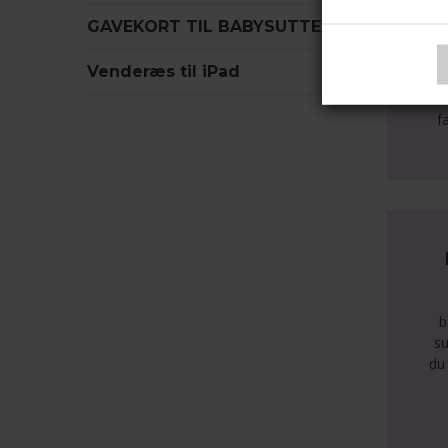
1
GAVEKORT TIL BABYSUTTEN
F
Venderæs til iPad
K
k
f
b
su
du 