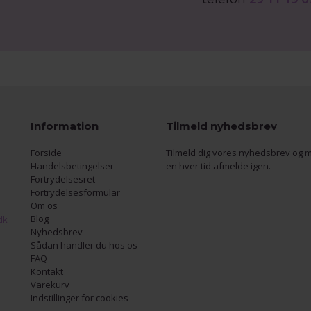
Information
Tilmeld nyhedsbrev
Forside
Tilmeld dig vores nyhedsbrev og m
Handelsbetingelser
en hver tid afmelde igen.
Fortrydelsesret
Fortrydelsesformular
Om os
Blog
dk
Nyhedsbrev
Sådan handler du hos os
FAQ
Kontakt
Varekurv
Indstillinger for cookies