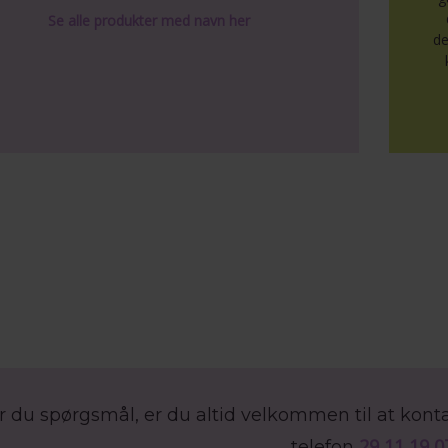
Se alle produkter med navn her
de
r du spørgsmål, er du altid velkommen til at kon
29 11 19 0
telefon