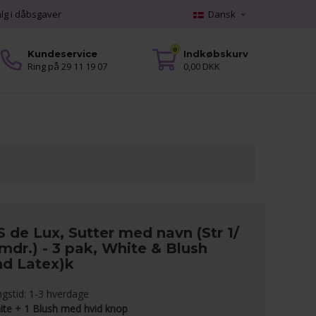
alg i dåbsgaver
Dansk
0
Kundeservice
Indkøbskurv
Ring på 29 11 19 07
0,00 DKK
 de Lux, Sutter med navn (Str 1/
mdr.) - 3 pak, White & Blush
nd Latex)k
ngstid: 1-3 hverdage
ite + 1 Blush med hvid knop