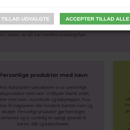
 pakke indeholder 3 stk. sutter med navn i 2 White og 1 Blush.
or dit barns sikkerhed - ADVARSEL:
ontroller altid produktet før brug. Træk sutten i alle retninger. Smid d
un de dertil beregnede sutteholdere, som er testet i henhold til EN 12
ast i sutten, da det kan medføre kvælningsfare.
Personlige produkter med navn
Hos Babysutten specialiserer vi os i personlige
abyprodukter med navn. Vi tilbyder blandt andet
ud
tter med navn, nusseklude og babytæpper, hvor
i 
kan få indgraveret eller broderet barnets navn og
an
detaljer. Personlige produkter gør hverdagen
nemmere og er samtidig en oplagt gaveidé til
barsel, dåb og babyshower.
g