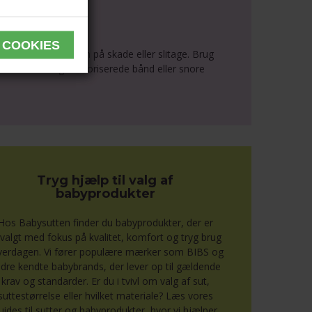
en ud ved første tegn på skade eller slitage. Brug
586. Sæt aldrig uautoriserede bånd eller snore
Tryg hjælp til valg af
babyprodukter
Hos Babysutten finder du babyprodukter, der er
valgt med fokus på kvalitet, komfort og tryg brug
hverdagen. Vi fører populære mærker som BIBS og
dre kendte babybrands, der lever op til gældende
krav og standarder. Er du i tvivl om valg af sut,
suttestørrelse eller hvilket materiale? Læs vores
uides til sutter og babyprodukter, hvor vi hjælper