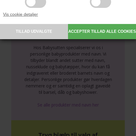
Vis cookie detaljer
Personlige produkter med
navn
Hos Babysutten specialiserer vi os i
personlige babyprodukter med navn. Vi
tilbyder blandt andet sutter med navn,
nusseklude og babytæpper, hvor du kan få
indgraveret eller broderet barnets navn og
detaljer. Personlige produkter gør hverdagen
nemmere og er samtidig en oplagt gaveidé
til barsel, dåb og babyshower.
Se alle produkter med navn her
Tryg hjælp til valg af