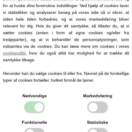
opfylder krav til standard EN 1400 for
for at huske dine foretrukne indstillinger. Ved hjælp af cookies laver
sutter, samt overholder derfor særlige
vi statistikker og analyserer besøg på vores side så vi sikrer, at
krav til kvalitet, holdbarhed, funktionalitet
siden hele tiden forbedres, og at vores markedsføring bliver
og miljø. Sutten er BPA-fri, phthalat-fri og
relevant for dig. Hvis du giver dit samtykke, så tillader du, at vi
PVC-fri. Skjoldet er ekstra stort og
udstyret med sikkerheds- og lufthuller.
sætter cookies (enten i form af egne cookies og/eller fra
tredjeparter), og at vi behandler de personoplysninger, som
Der ligger tre sutter i pakken, navnet
indsamles via de cookies. Du kan læse mere om cookies i vores
bliver graveret i yderkanten og da pladsen
cookiepolitik
, hvor du også altid har mulighed for at trække dit
er træng vil det kunne være muligt at
samtykke tilbage.
gravere på en linje.
Bogstaverne bliver mindre jo længere
Herunder kan du vælge cookies til eller fra. Navnet på de forskellige
navnet er.
typer af cookies fortæller, hvilket formål de tjener.
Advarsel:
Brug kun de dertil beregnede
Nødvendige
Markedsføring
sutteholdere, som er testet i henhold til
EN 12586. Sæt aldrig uautoriserede bånd
eller snore fast i sutten, da det kan
medføre kvælningsfare.
Funktionelle
Statistiske