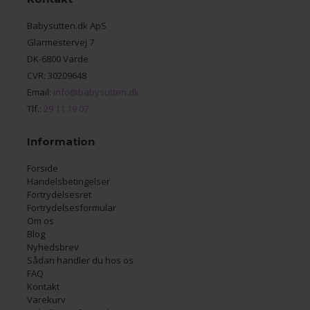
Babysutten.dk ApS
Glarmestervej 7
DK-6800 Varde
CVR: 30209648
Email:
info@babysutten.dk
Tlf.:
29 11 19 07
Information
Forside
Handelsbetingelser
Fortrydelsesret
Fortrydelsesformular
Om os
Blog
Nyhedsbrev
Sådan handler du hos os
FAQ
Kontakt
Varekurv