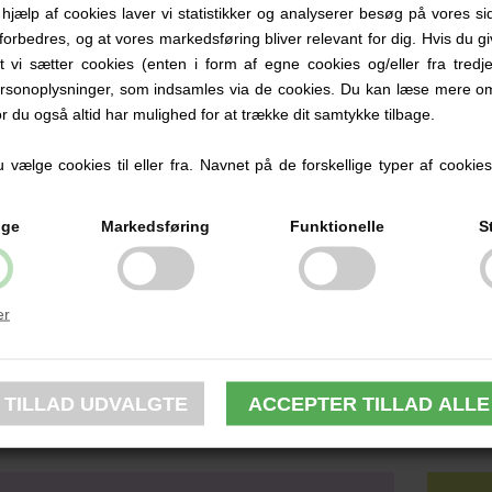
d hjælp af cookies laver vi statistikker og analyserer besøg på vores sid
forbedres, og at vores markedsføring bliver relevant for dig. Hvis du g
roderingsfarver:
bs. Farven på din skærm kan afvige fra den faktiske trådfarve.
at vi sætter cookies (enten i form af egne cookies og/eller fra tredje
rsonoplysninger, som indsamles via de cookies. Du kan læse mere om
or du også altid har mulighed for at trække dit samtykke tilbage.
vælge cookies til eller fra. Navnet på de forskellige typer af cookies f
ige
Markedsføring
Funktionelle
S
er