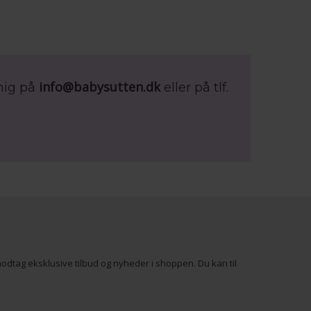
info@babysutten.dk
mig på
eller på tlf.
odtag eksklusive tilbud og nyheder i shoppen. Du kan til