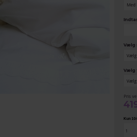
Indta
Vælg 
Vælg 
Pris v
41