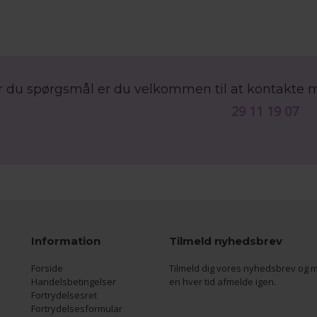
r du spørgsmål er du velkommen til at kontakte 
29 11 19 07
Information
Tilmeld nyhedsbrev
Forside
Tilmeld dig vores nyhedsbrev og m
Handelsbetingelser
en hver tid afmelde igen.
Fortrydelsesret
Fortrydelsesformular