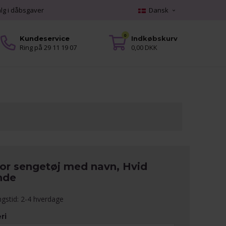
alg i dåbsgaver
Dansk
0
Kundeservice
Indkøbskurv
Ring på 29 11 19 07
0,00 DKK
ior sengetøj med navn, Hvid
nde
ngstid: 2-4 hverdage
ri