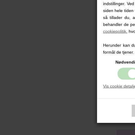
indstillinger. Ve
siden hele tiden 
B
O
så tillader du, 
behandler de pe
cookiepolitik
, hv
Herunder kan du 
formål de tjener.
Nødvend
Vis cookie detalj