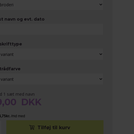
st navn og evt. dato
skrifttype
trådfarve
ed 1 sæt med navn
9,00
DKK