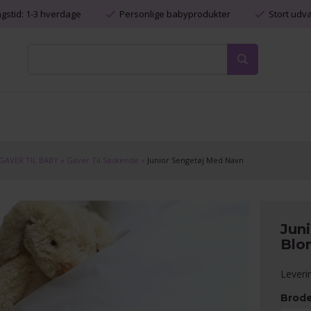
ngstid: 1-3 hverdage
Personlige babyprodukter
Stort udv
GAVER TIL BABY
»
Gaver Til Søskende
»
Junior Sengetøj Med Navn
Jun
Blo
Leveri
Brode