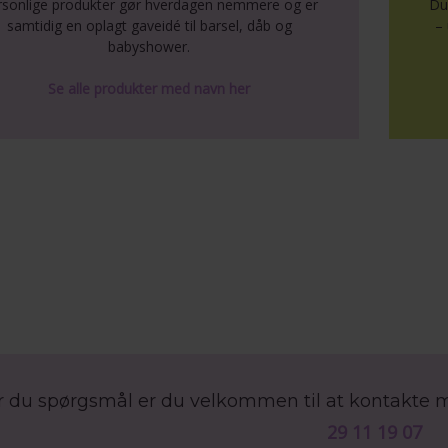
rsonlige produkter gør hverdagen nemmere og er
Du
samtidig en oplagt gaveidé til barsel, dåb og
– 
babyshower.
Se alle produkter med navn her
r du spørgsmål er du velkommen til at kontakte 
29 11 19 07