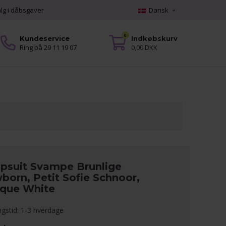
alg i dåbsgaver
Dansk
0
Kundeservice
Indkøbskurv
Ring på 29 11 19 07
0,00 DKK
psuit Svampe Brunlige
born, Petit Sofie Schnoor,
ique White
ngstid: 1-3 hverdage