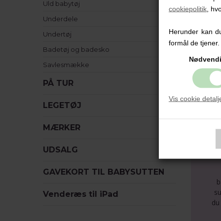
Uld babytøj
cookiepolitik
, hv
D
Underdele
P
A
Herunder kan du 
Undertøj
J
formål de tjener.
Badetøj og badesko
5
Nødvend
5
Savlesmække
6
6
PÅ TUR
Vis cookie detalj
LEGETØJ
MÆRKER
UDSALG
GAVEKORT TIL BABYSUTTEN
b
su
Venderæs til iPad
du 