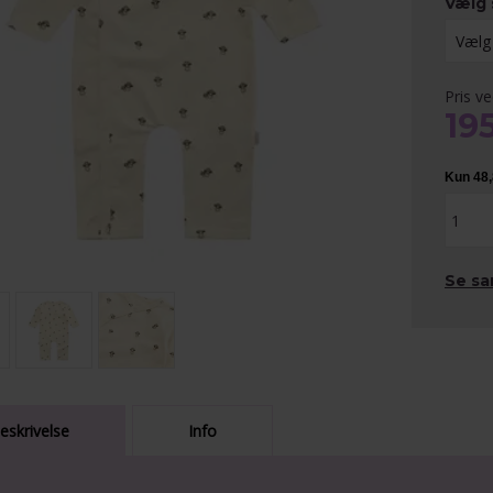
Vælg 
Pris ve
19
Se sa
eskrivelse
Info