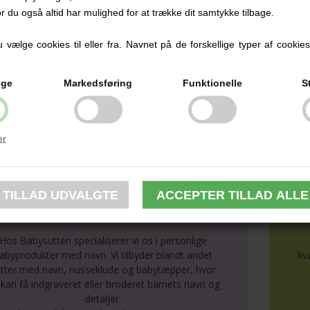
or du også altid har mulighed for at trække dit samtykke tilbage.
u kan se Pants her:
ants Newborn Sofie Schnoor Brunlige Svampe
lt i alt et super lækkert stykke tøj den nyfødte baby. Køb det så du e
vælge cookies til eller fra. Navnet på de forskellige typer af cookies f
umpsuit ligger i størrelse:
0 (Nyfødt)
ige
Markedsføring
Funktionelle
S
6 (1-2 måneder)
2 (3 måneder)
8 (6 måneder)
er
Personlige produkter med navn
Hos Babysutten specialiserer vi os i personlige
abyprodukter med navn. Vi tilbyder blandt andet
kv
tter med navn, nusseklude og babytæpper, hvor
kan få indgraveret eller broderet barnets navn og
detaljer.