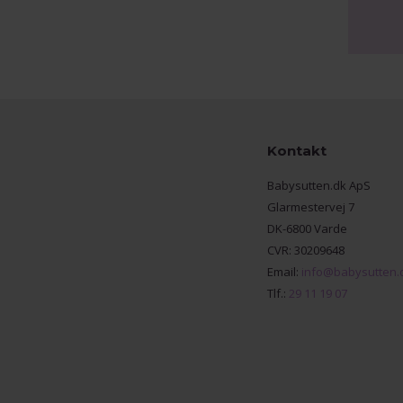
Kontakt
Babysutten.dk ApS
Glarmestervej 7
DK-6800 Varde
CVR: 30209648
Email:
info@babysutten.
Tlf.:
29 11 19 07