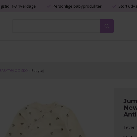
ngstid: 1-3 hverdage
Personlige babyprodukter
Stort udv
BABYTØJ OG SKO
»
Babytøj
Jum
New
Ant
Leveri