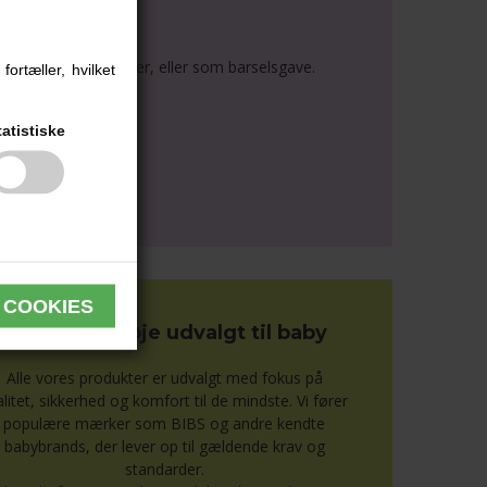
r klar når baby kommer, eller som barselsgave.
ortæller, hvilket
tatistiske
Sikkert og nøje udvalgt til baby
Alle vores produkter er udvalgt med fokus på
alitet, sikkerhed og komfort til de mindste. Vi fører
populære mærker som BIBS og andre kendte
babybrands, der lever op til gældende krav og
standarder.