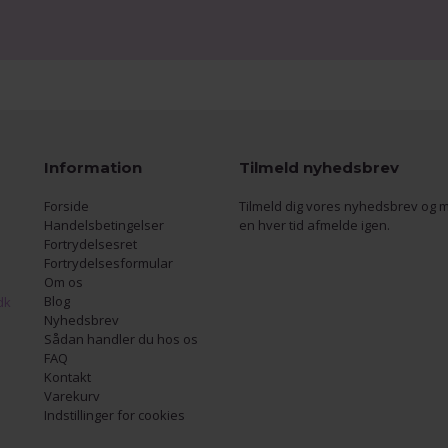
Information
Tilmeld nyhedsbrev
Forside
Tilmeld dig vores nyhedsbrev og m
Handelsbetingelser
en hver tid afmelde igen.
Fortrydelsesret
Fortrydelsesformular
Om os
Blog
dk
Nyhedsbrev
Sådan handler du hos os
FAQ
Kontakt
Varekurv
Indstillinger for cookies