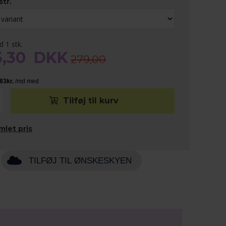
str.
d 1 stk.
5,30
DKK
279,00
mlet pris
TILFØJ TIL ØNSKESKYEN