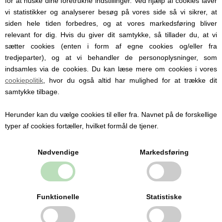
for at huske dine foretrukne indstillinger. Ved hjælp af cookies laver
vi statistikker og analyserer besøg på vores side så vi sikrer, at
siden hele tiden forbedres, og at vores markedsføring bliver
relevant for dig. Hvis du giver dit samtykke, så tillader du, at vi
sætter cookies (enten i form af egne cookies og/eller fra
tredjeparter), og at vi behandler de personoplysninger, som
Personlige produkter med
indsamles via de cookies. Du kan læse mere om cookies i vores
navn
cookiepolitik
, hvor du også altid har mulighed for at trække dit
Hos Babysutten specialiserer vi os i
samtykke tilbage.
personlige babyprodukter med navn. Vi
tilbyder blandt andet sutter med navn,
Herunder kan du vælge cookies til eller fra. Navnet på de forskellige
nusseklude og babytæpper, hvor du kan få
typer af cookies fortæller, hvilket formål de tjener.
indgraveret eller broderet barnets navn og
detaljer.
Nødvendige
Markedsføring
Personlige produkter gør hverdagen
nemmere og er samtidig en oplagt gaveidé
til barsel, dåb og babyshower.
Se alle produkter med navn her
Funktionelle
Statistiske