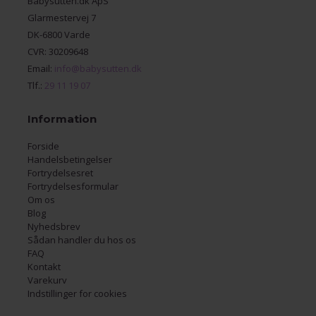
Babysutten.dk ApS
Glarmestervej 7
DK-6800 Varde
CVR: 30209648
Email:
info@babysutten.dk
Tlf.:
29 11 19 07
Information
Forside
Handelsbetingelser
Fortrydelsesret
Fortrydelsesformular
Om os
Blog
Nyhedsbrev
Sådan handler du hos os
FAQ
Kontakt
Varekurv
Indstillinger for cookies