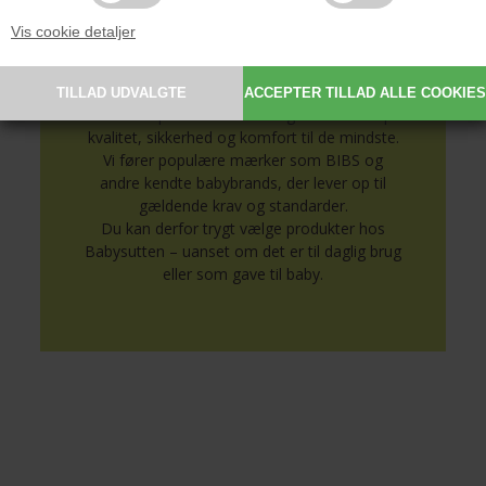
Vis cookie detaljer
Sikkert og nøje udvalgt til
baby
Alle vores produkter er udvalgt med fokus på
kvalitet, sikkerhed og komfort til de mindste.
Vi fører populære mærker som BIBS og
andre kendte babybrands, der lever op til
gældende krav og standarder.
Du kan derfor trygt vælge produkter hos
Babysutten – uanset om det er til daglig brug
eller som gave til baby.