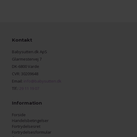
Kontakt
Babysutten.dk ApS
Glarmestervej 7
DK-6800 Varde
CVR: 30209648
Email:
info@babysutten.dk
Tlf.:
29 11 19 07
Information
Forside
Handelsbetingelser
Fortrydelsesret
Fortrydelsesformular