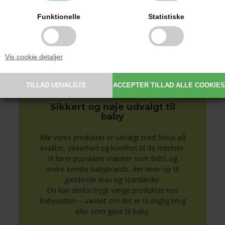
detaljer.
Personlige produkter gør hverdagen
Funktionelle
Statistiske
nemmere og er samtidig en oplagt gaveidé
til barsel, dåb og babyshower.
Se alle produkter med navn her
Vis cookie detaljer
Sikkert og nøje udvalgt til
baby
Alle vores produkter er udvalgt med fokus på
kvalitet, sikkerhed og komfort til de mindste.
Vi fører populære mærker som BIBS og
andre kendte babybrands, der lever op til
gældende krav og standarder.
Du kan derfor trygt vælge produkter hos
Babysutten – uanset om det er til daglig brug
eller som gave til baby.