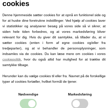
udstyret med sikkerheds- og lufthuller.
cookies
Advarsel:
Denne hjemmeside sætter cookies for at opnå en funktionel side og
Brug kun de dertil beregnede
for at huske dine foretrukne indstillinger. Ved hjælp af cookies laver
sutteholdere, som er testet i henhold til
vi statistikker og analyserer besøg på vores side så vi sikrer, at
EN 12586. Sæt aldrig uautoriserede bånd
eller snore fast i sutten, da det kan
siden hele tiden forbedres, og at vores markedsføring bliver
medføre kvælningsfare.
relevant for dig. Hvis du giver dit samtykke, så tillader du, at vi
sætter cookies (enten i form af egne cookies og/eller fra
tredjeparter), og at vi behandler de personoplysninger, som
indsamles via de cookies. Du kan læse mere om cookies i vores
cookiepolitik
, hvor du også altid har mulighed for at trække dit
samtykke tilbage.
Personlige produkter med
navn
Herunder kan du vælge cookies til eller fra. Navnet på de forskellige
typer af cookies fortæller, hvilket formål de tjener.
Hos Babysutten specialiserer vi os i
personlige babyprodukter med navn. Vi
Nødvendige
Markedsføring
tilbyder blandt andet sutter med navn,
nusseklude og babytæpper, hvor du kan få
indgraveret eller broderet barnets navn og