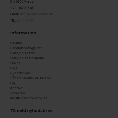
DK-6800 Varde
CVR: 30209648
Email:
info@babysutten.dk
Tlf.:
29 11 19 07
Information
Forside
Handelsbetingelser
Fortrydelsesret
Fortrydelsesformular
Om os
Blog
Nyhedsbrev
Sådan handler du hos os
FAQ
Kontakt
Varekurv
Indstillinger for cookies
Tilmeld nyhedsbrev